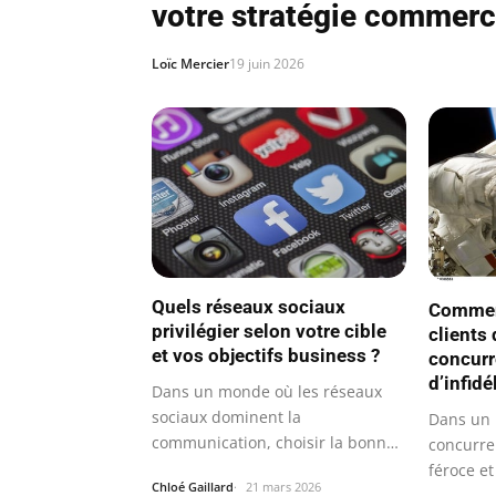
votre stratégie commerc
Loïc Mercier
19 juin 2026
Quels réseaux sociaux
Comment
privilégier selon votre cible
clients
et vos objectifs business ?
concurr
d’infidé
Dans un monde où les réseaux
sociaux dominent la
Dans un 
communication, choisir la bonne
concurre
plateforme pour…
féroce et 
Chloé Gaillard
21 mars 2026
devient…