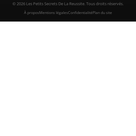
© 2026 Les Petits Secrets De La Reussite. Tous droits réservés.
À propos
Mentions légales
Confidentialité
Plan du site