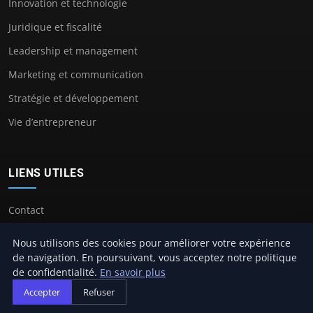
Innovation et technologie
Juridique et fiscalité
Leadership et management
Marketing et communication
Stratégie et développement
Vie d’entrepreneur
LIENS UTILES
Contact
Nous utilisons des cookies pour améliorer votre expérience
de navigation. En poursuivant, vous acceptez notre politique
de confidentialité.
En savoir plus
© 2026 Les Petits Secrets De La Reussite. Tous droits réservés.
Accepter
Refuser
À propos
Mentions légales
Confidentialité
Plan du site